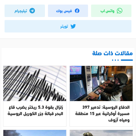
واتس اب
فيس بوك
تيليجرام
تويتر
مقالات ذات صلة
الدفاع الروسية: تدمير 397
زلزال بقوة 5.3 ريختر يضرب قاع
مسيرة أوكرانية عبر 15 منطقة
البحر قبالة جزر الكوريل الروسية
ومياه آزوف