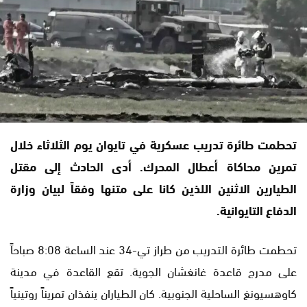
تحطمت طائرة تدريب عسكرية في تايوان يوم الثلاثاء خلال
تمرين محاكاة أعطال المحرك. أدى الحادث إلى مقتل
الطيارين الاثنين اللذين كانا على متنها وفقاً لبيان وزارة
الدفاع التايوانية.
تحطمت طائرة التدريب من طراز تي-34 عند الساعة 8:08 صباحاً
على مدرج قاعدة غانغشان الجوية. تقع القاعدة في مدينة
كاوهسيونغ الساحلية الجنوبية. كان الطياران ينفذان تمريناً روتينياً