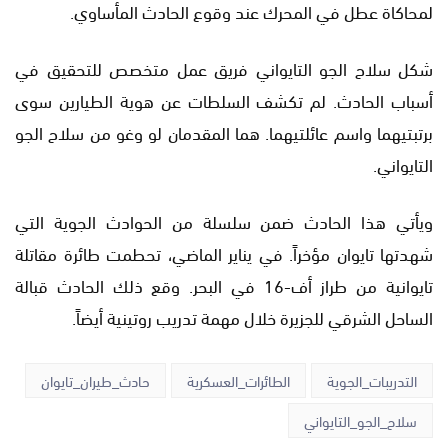
لمحاكاة عطل في المحرك عند وقوع الحادث المأساوي.
شكل سلاح الجو التايواني فريق عمل متخصص للتحقيق في
أسباب الحادث. لم تكشف السلطات عن هوية الطيارين سوى
برتبتيهما واسم عائلتيهما. هما المقدمان لو وغو من سلاح الجو
التايواني.
ويأتي هذا الحادث ضمن سلسلة من الحوادث الجوية التي
شهدتها تايوان مؤخراً. في يناير الماضي، تحطمت طائرة مقاتلة
تايوانية من طراز أف-16 في البحر. وقع ذلك الحادث قبالة
الساحل الشرقي للجزيرة خلال مهمة تدريب روتينية أيضاً.
التدريبات_الجوية
الطائرات_العسكرية
حادث_طيران_تايوان
سلاح_الجو_التايواني