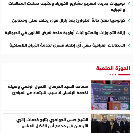
توجيهات جديدة لتسريع مشاريع الكهرباء وتكثيف حملات المخالفات
والجباية
كولومبيا تعلن حالة الطوارئ بعد زلزال قوي يخلف قتلى ومصابين
إزالة التجاوزات والعشوائيات أولوية ملحة لفرض القانون في الديوانية
الاتصالات العراقية تنفي أي إطفاء قسري لخدمة الأبراج اللاسلكية
الحوزة العلمية
سماحة السيد الخرسان: التحول الرقمي وسيلة
لخدمة الإنسان لا سبب للابتعاد عن المبادئ
الشيخ حسن الجواهري يتابع خدمات زائري
الأربعين في مجمع أبي الفضل العباس