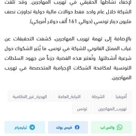
لإخفاء نشاطها الحقيقي في تهريب المهاجرين. وقد تلقّت
الشركة خلال عام واحد فقط حوالات مالية دولية تجاوزت نصف
مليون دينار تونسي (حوالي 161 ألف دولار أمريكي).
بالإضافة إلى تهمة تهريب المهاجرين، كشفت التحقيقات عن
غياب الممثل القانوني للشركة في تونس، ما يُثير الشكوك حول
شرعية أنشطتها. وتُعتبر هذه القضية جزءاً من جهود السلطات
التونسية لمكافحة الشبكات الإجرامية المتخصصة في تهريب
المهاجرين.
أفريقيا
الشرطة
النيابة_العامة
الهجرة_غير_النظامية
تهريب_المهاجرين
تونس
واتس اب
فيس بوك
تيليجرام