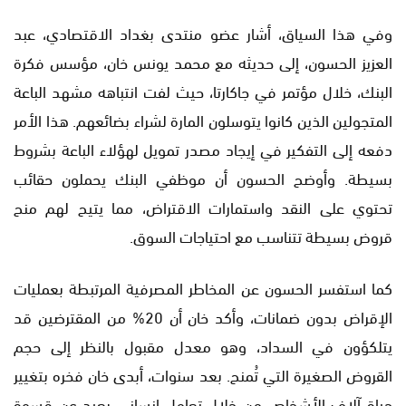
وفي هذا السياق، أشار عضو منتدى بغداد الاقتصادي، عبد
العزيز الحسون، إلى حديثه مع محمد يونس خان، مؤسس فكرة
البنك، خلال مؤتمر في جاكارتا، حيث لفت انتباهه مشهد الباعة
المتجولين الذين كانوا يتوسلون المارة لشراء بضائعهم. هذا الأمر
دفعه إلى التفكير في إيجاد مصدر تمويل لهؤلاء الباعة بشروط
بسيطة. وأوضح الحسون أن موظفي البنك يحملون حقائب
تحتوي على النقد واستمارات الاقتراض، مما يتيح لهم منح
قروض بسيطة تتناسب مع احتياجات السوق.
كما استفسر الحسون عن المخاطر المصرفية المرتبطة بعمليات
الإقراض بدون ضمانات، وأكد خان أن 20% من المقترضين قد
يتلكؤون في السداد، وهو معدل مقبول بالنظر إلى حجم
القروض الصغيرة التي تُمنح. بعد سنوات، أبدى خان فخره بتغيير
حياة آلاف الأشخاص من خلال تعامل إنساني بعيد عن قسوة