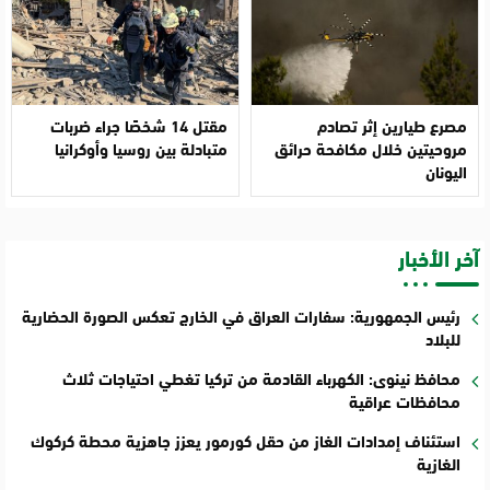
مصرع طيارين إثر تصادم
مقتل 14 شخصًا جراء ضربات
مروحيتين خلال مكافحة حرائق
متبادلة بين روسيا وأوكرانيا
اليونان
آخر الأخبار
رئيس الجمهورية: سفارات العراق في الخارج تعكس الصورة الحضارية
للبلاد
محافظ نينوى: الكهرباء القادمة من تركيا تغطي احتياجات ثلاث
محافظات عراقية
استئناف إمدادات الغاز من حقل كورمور يعزز جاهزية محطة كركوك
الغازية