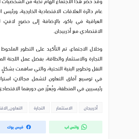
وقد حضر هذا الاجتماع الهام نخبةٌ من الشخصيات الب
عام دائرة العلاقات الاقتصادية الخارجية، ورئيس ات
العراقية في باكو، بالإضافة إلى حضورٍ لافتٍ لرجا
الاقتصادي مع أذربيجان.
وخلال الاجتماع، تم التأكيد على التطور الملحوظ
التجارة والاستثمار والطاقة، بفضل عمل اللجنة الم
النقل وتطوير البنية التحتية، والتي ساهمت بشكلٍ كبي
في توسيع آفاق التعاون لتشمل مجالاتٍ استراتيج
رئيسيين في المنطقة، ويُعزّز من دورهما الاقتصادي
أذربيجان
الاستثمار
التجارة
التعاون_الاق
واتس اب
فيس بوك