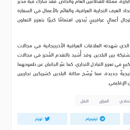
ارزة، مُمثّلةً للقطاعين العام والخاص. فقد شارك فيه مدير
حاد الغرف التجارية العراقية، والقائم بالأعمال في السفارة
ل أعمالٍ عراقيينٍ يُبدون اهتمامًا كبيرًا بتعزيز التعاون
 الذي شهدته العلاقات العراقية الأذربيجانية في مجالات
شتركة بين البلدين. وقد أُشيد بالتقدم المُحرز في مجالات
رٍ في تعزيز التبادل التجاري. كما عبّر الجانبان عن طموحهما
يةً جديدة، مما يُرسّخ مكانة البلدين كشريكين تجاريين
 الإقليمي.
تصادي
العراق
النقل
تيليجرام
تويتر