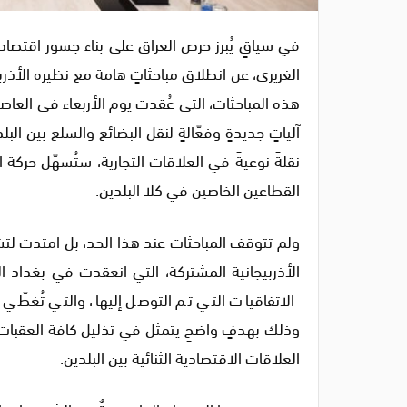
في سياقٍ يُبرز حرص العراق على بناء جسور اقتصادية
الغريري، عن انطلاق مباحثاتٍ هامة مع نظيره الأذربي
هذه المباحثات، التي عُقدت يوم الأربعاء في العاصمة
آلياتٍ جديدةٍ وفعّالةٍ لنقل البضائع والسلع بين ال
نقلةً نوعيةً في العلاقات التجارية، ستُسهّل حركة ال
القطاعين الخاصين في كلا البلدين.
ولم تتوقف المباحثات عند هذا الحد، بل امتدت لتشمل
الأذربيجانية المشتركة، التي انعقدت في بغداد ال
الاتفاقيات التي تم التوصل إليها، والتي تُغطّي مج
وذلك بهدفٍ واضحٍ يتمثل في تذليل كافة العقبات ا
العلاقات الاقتصادية الثنائية بين البلدين.