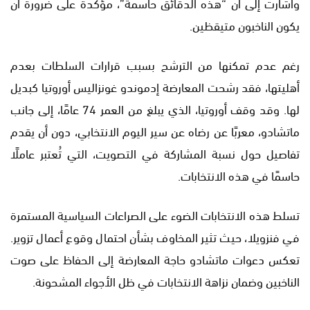
وأشارت إلى أن “هذه الدقائق حاسمة”، مؤكدةً على ضرورة أن
يكون الناخبون متيقظين.
رغم عدم تمكنها من الترشح بسبب قرارات السلطات بعدم
أهليتها، فقد رشحت المعارضة إدموندو غونزاليس أوروتيا كبديل
لها. وقد وقف أوروتيا، الذي يبلغ من العمر 74 عامًا، إلى جانب
ماتشادو، معربًا عن رضاه عن سير اليوم الانتخابي، دون أن يقدم
تفاصيل حول نسبة المشاركة في التصويت، التي تُعتبر عاملًا
حاسمًا في هذه الانتخابات.
تسلط هذه الانتخابات الضوء على الصراعات السياسية المستمرة
في فنزويلا، حيث تثير المخاوف بشأن احتمال وقوع أعمال تزوير.
تعكس دعوات ماتشادو حاجة المعارضة إلى الحفاظ على صوت
الناخبين وضمان نزاهة الانتخابات في ظل الأجواء المشحونة.