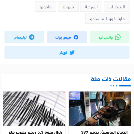
الانتخابات
الشرطة
فنزويلا
مادورو
ماريا_كورينا_ماتشادو
واتس اب
فيس بوك
تيليجرام
تويتر
مقالات ذات صلة
الدفاع الروسية: تدمير 397
زلزال بقوة 5.3 ريختر يضرب قاع