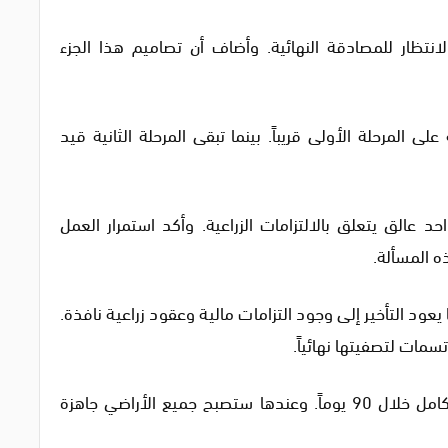
21 ألف دونم قيد الانتظار للمصادقة النهائية. وأضاف أن تصاميم هذا الجزء
 المرحلة الأولى قريباً. بينما تبقى المرحلة الثانية قيد
 عالق يتعلق بالالتزامات الزراعية. وأكد استمرار العمل
ه المسألة.
ة إنجاز هذا الملف بلغت 85%، فيما يعود التأخير إلى وجود التزامات مالية وعقود زراعية نافذة.
سمات لتصفيتها نهائياً.
وختم الحلو تصريحاته بالتأكيد على إنجاز الملف بالكامل خلال 90 يوماً. وعندها ستصبح جميع الأراضي جاهزة