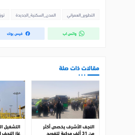
التطوير_العمراني
المدن_السكنية_الجديدة
توز
واتس اب
فيس بوك
مقالات ذات صلة
النجف الأشرف يخصص أكثر
التشغيل ال
من 31 ألف مركبة لتفويج
غاز النجف 