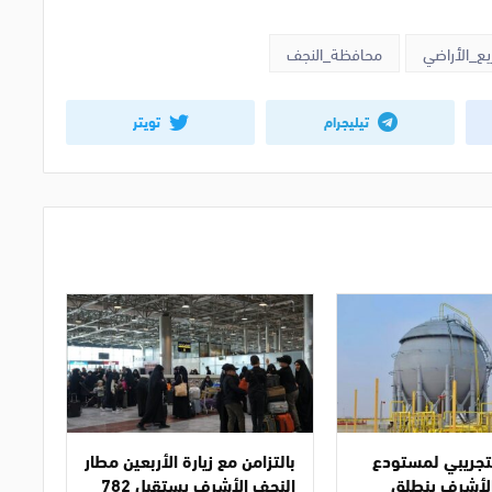
يع_الأراضي
محافظة_النجف
تيليجرام
تويتر
تجريبي لمستودع
بالتزامن مع زيارة الأربعين مطار
الأشرف ينطلق
النجف الأشرف يستقبل 782