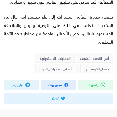
القضائية. كما تحرص على تطبيق القانون دون تمييز أو محاباة.
تسعى مديرية شؤون المخدرات إلى بناء مجتمع آمن خالٍ من
المخدرات. تعتمد في ذلك على التوعية والردع والملاحقة
المستمرة. بالتالي، تحمي الأجيال القادمة من مخاطر هذه الآفة
الخطيرة.
أمن_النجف_الأشرف
العمليات_الاستخبارية
ضبط_الكريستال
مكافحة_المخدرات_العراق
واتس اب
فيس بوك
تيليجرام
تويتر