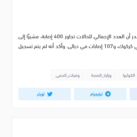
أما بالنسبة لحالات الإصابة بالكوليرا، فقد أوضح البدر أن العدد الإجمالي للحالات تجاوز 400 إصابة، مشيرًا إلى
تسجيل 119 إصابة في السليمانية، 109 إصابات في كركوك، و107 إصابات في ديالى. وأكد أنه لم يتم تسجيل
الكوليرا
وزارة_الصحة
وفيات_الحمى
تيليجرام
تويتر