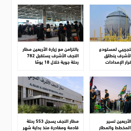
تجريبي لمستودع
بالتزامن مع زيارة الأربعين مطار
الأشرف ينطلق
النجف الأشرف يستقبل 782
رار الإمدادات
رحلة جوية خلال 18 يومًا
لأربعين تسير
مطار النجف يسجل 553 رحلة
المخطط والمطار
قادمة ومغادرة منذ بداية شهر