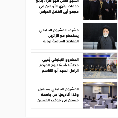
الشيخ حسن الجواهري يتابع
خدمات زائري الأربعين في
مجمع أبي الفضل العباس
مشرف المشروع التبليغي
يستحضر مع الزائرين
المقاصد السامية لزيارة
الأربعين
المشروع التبليغي يُحيي
مجلسًا تأبينيًّا لروح المرجع
الراحل السيد أبو القاسم
الخوئي
المشروع التبليغي يستقبل
وفدًا أكاديميًا من جامعة
ميسان في موكب العتبتين