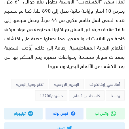
تمتاز سفن “ألكسندريت” الروسية بطول يبلغ حوالي 61 متراً،
وعرض 10 أمتار، وإزاحة مائية تصل إلى 890 طناً. كما تم تصميم
هذه السفن لنقل طاقم مكون من 44 فرداً، وتصل سرعتها إلى
16.5 عقدة بحرية. تبرز السفن بهياكلها المصنوعة من مواد مركبة
خاصة من البلاستيك والمعدن، مما يجعلها عصية على اكتشاف
الألغام البحرية المغناطيسية. إضافة إلى ذلك، زُوّدت السفينة
بمعدات سونار متقدمة وغواصات صغيرة يتم التحكم بها عن
بعد للكشف عن الألغام البحرية وتدميرها.
أفاناسي_إيفانكوف
البحرية_الروسية
تكنولوجيا_البحرية
روسيا
كاسحات_الألغام
مشروع12700
واتس اب
فيس بوك
تيليجرام
تويتر