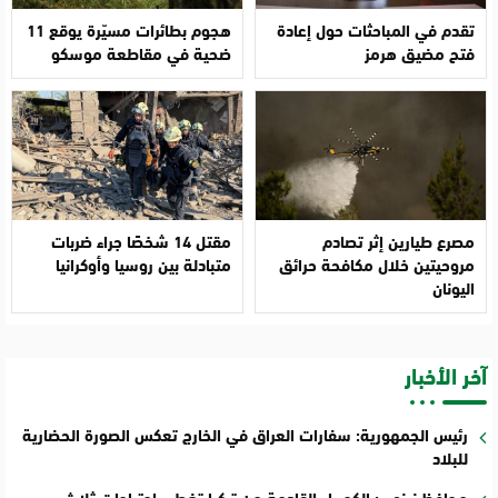
تقدم في المباحثات حول إعادة
هجوم بطائرات مسيّرة يوقع 11
فتح مضيق هرمز
ضحية في مقاطعة موسكو
مصرع طيارين إثر تصادم
مقتل 14 شخصًا جراء ضربات
مروحيتين خلال مكافحة حرائق
متبادلة بين روسيا وأوكرانيا
اليونان
آخر الأخبار
رئيس الجمهورية: سفارات العراق في الخارج تعكس الصورة الحضارية
للبلاد
محافظ نينوى: الكهرباء القادمة من تركيا تغطي احتياجات ثلاث