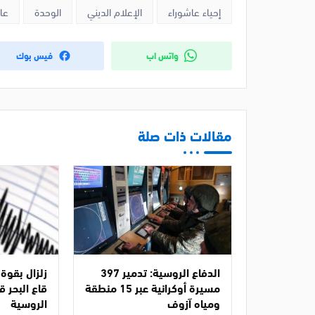
إحياء عاشوراء
الإعلام الديني
الوحدة
عا
واتس اب
فيس بوك
مقالات ذات صلة
الدفاع الروسية: تدمير 397
مسيرة أوكرانية عبر 15 منطقة
قاع البحر ق
ومياه آزوف
الروسية