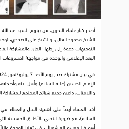
أصدر كبار علماء البحرين، من بينهم السيد عبدالل
الشيخ محمود العالي، والشيخ علي الصددي، توجي
التوجيهات دعوة إلى إظهار الحزن والمشاركة الفا
البعد الإعلامي والوحدة في مواجهة المشروعات ال
الإمام الحسين (عليه السلام) وأهل بيته وأصحابه، 
واللافتات، داعين جميع شرائح المجتمع للمشاركة الف
أكد العلماء أيضاً على أهمية البذل والعطاء في
السلام)، مع ضرورة التحلي بالأخلاق الحسينية الت
أهمية الموسم العاشورائي في تعزيز الوحدة والتآل