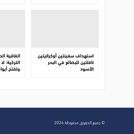
استهداف سفينتين أوكرانيتين
اتفاقية ال
ناقلتين للبضائع في البحر
التركية: ل
الأسود
وتفتح أبواب
© جميع الحقوق محفوظة 2026