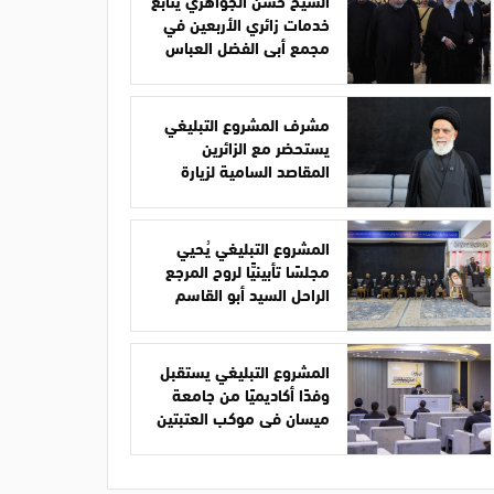
الشيخ حسن الجواهري يتابع
خدمات زائري الأربعين في
مجمع أبي الفضل العباس
مشرف المشروع التبليغي
يستحضر مع الزائرين
المقاصد السامية لزيارة
الأربعين
المشروع التبليغي يُحيي
مجلسًا تأبينيًّا لروح المرجع
الراحل السيد أبو القاسم
الخوئي
المشروع التبليغي يستقبل
وفدًا أكاديميًا من جامعة
ميسان في موكب العتبتين