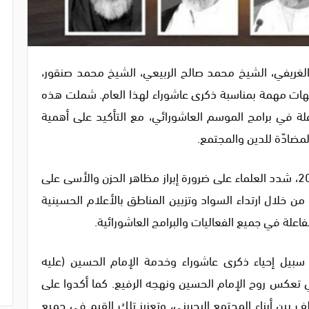
ه الغريفي، الشيخ محمد صالح الربيعي، الشيخ محمد صنقور،
هات مهمة بمناسبة ذكرى عاشوراء لهذا العام. شملت هذه
علة في برامج الموسم العاشورائي، مع التأكيد على أهمية
مضادّة للدين والمجتمع.
في بيان مشترك صدر يوم الأحد 7 يوليو/تموز 2024، شدد العلماء على ضرورة إبراز مظاهر الحزن والأسى على
من خلال ارتداء السواد وتزيين المناطق بالأعلام الحسينية
اعلة في جميع الفعاليات والبرامج العاشورائية.
 سبيل إحياء ذكرى عاشوراء وخدمة الإمام الحسين (عليه
ي تعكس روح الإمام الحسين ونهجه الرفيع. كما أكدوا على
ف بين أبناء المجتمع البحريني، وتعزيز تلك القيم في جميع