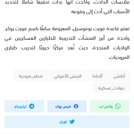
ملابسات الحادث، وأكدت أنها بدأت تحقيقًا شاملاً لتحديد
الأسباب التي أدت إلى وقوعه.
تعتبر قاعدة فورت نوفوسيل، المعروفة سابقًا باسم فورت روكر،
واحدة من أبرز المنشآت التدريبية للطيارين العسكريين في
الولايات المتحدة، حيث تُعد مركزًا حيويًا لتدريب طياري
المروحيات.
أباتشي
ألاباما
الجيش_الأمريكي
تحطم_مروحية
حوادث_عسكرية
واتس اب
فيس بوك
تيليجرام
تويتر