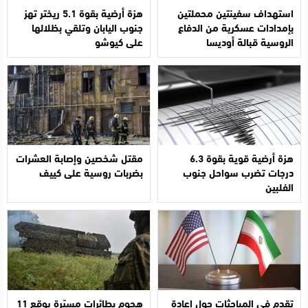
استهداف سفينتين محملتين
هزة أرضية بقوة 5.1 ريختر تهز
بإمدادات عسكرية من الدفاع
جنوب اليابان وتلقي بظلالها
الروسية قبالة أوديسا
على كيوشو
هزة أرضية قوية بقوة 6.3
مقتل شخصين وإصابة العشرات
درجات تضرب سواحل جنوب
بضربات روسية على كييف
الفلبين
تقدم في المباحثات حول إعادة
هجوم بطائرات مسيّرة يوقع 11