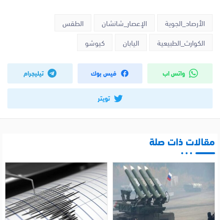
الأرصاد_الجوية
الإعصار_شانشان
الطقس
الكوارث_الطبيعية
اليابان
كيوشو
واتس اب
فيس بوك
تيليجرام
تويتر
مقالات ذات صلة