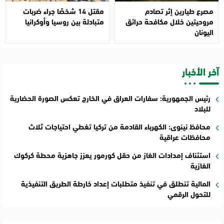
مصرع طيارين إثر تصادم
مقتل 14 شخصًا جراء ضربات
مروحيتين خلال مكافحة حرائق
متبادلة بين روسيا وأوكرانيا
اليونان
آخر الأخبار
رئيس الجمهورية: سفارات العراق في الخارج تعكس الصورة الحضارية
للبلاد
محافظ نينوى: الكهرباء القادمة من تركيا تغطي احتياجات ثلاث
محافظات عراقية
استئناف إمدادات الغاز من حقل كورمور يعزز جاهزية محطة كركوك
الغازية
المالية تنطلق في تنفيذ متطلبات إعداد خارطة الطريق التنفيذية
للتحول الرقمي