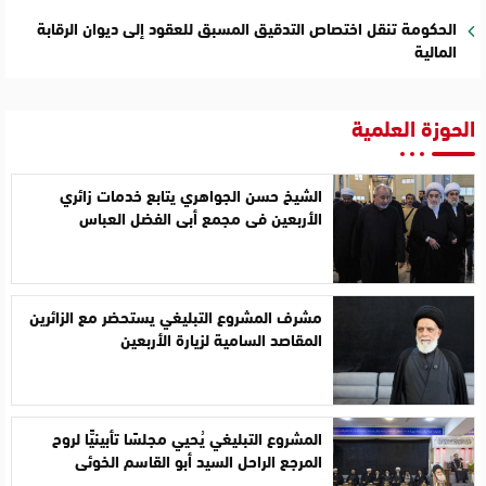
الحكومة تنقل اختصاص التدقيق المسبق للعقود إلى ديوان الرقابة
المالية
الحوزة العلمية
الشيخ حسن الجواهري يتابع خدمات زائري
الأربعين في مجمع أبي الفضل العباس
مشرف المشروع التبليغي يستحضر مع الزائرين
المقاصد السامية لزيارة الأربعين
المشروع التبليغي يُحيي مجلسًا تأبينيًّا لروح
المرجع الراحل السيد أبو القاسم الخوئي