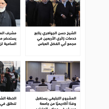
الشيخ حسن الجواهري يتابع
مشرف المش
خدمات زائري الأربعين في
يستحضر مع 
مجمع أبي الفضل العباس
السامية لزي
المشروع التبليغي يستقبل
الخطة الشام
وفدًا أكاديميًا من جامعة
تنطلق في 
ميسان في موكب العتبتين