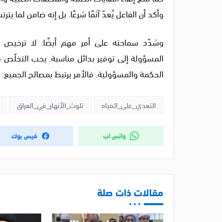
وأكد أن الفاعل يُعدّ آثمًا شرعًا. بل إنه ضامن لما يت
وشدّد سماحته على أمر مهم أيضًا. لا ترخيص ف
المسؤولة إلى توفير بدائل مناسبة. يجب التخلّص م
الحكمة والمسؤولية. فالأمر يرتبط بمصالح الجميع. و
التعدي_على_المياه
تلوث_الأنهار_في_العراق
واتس اب
فيس بوك
مقالات ذات صلة