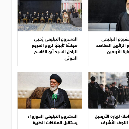
روع التبليغي
المشروع التبليغي يُحيي
الزائرين المقاصد
مجلسًا تأبينيًّا لروح المرجع
ارة الأربعين
الراحل السيد أبو القاسم
الخوئي
لة لزيارة الأربعين
المشروع التبليغي الحوزوي
النجف الأشرف
يستقبل الملاكات الطبية