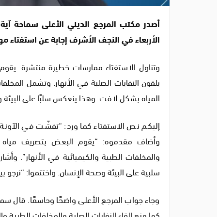
أصدر مكتب المرجع الديني الأعلى
سماحة آية 
الأربعاء في
النجف الأشرف
إجابة عن استفتاء مه
وتناول الاستفتاء ممارسات خطيرة منتشرة. يقوم
يلقون النفايات الصلبة في الأنهار. وتشمل المخلفا
المياه بشكل لافت. وهذا ينعكس سلبًا على البيئة 
إليكم نص الاستفتاء كما ورد: “تفشّت في الآونة ا
وأضاف مقدموه: “يقوم البعض بتصريف مياه المجا
والمخلفات الطبية والكيميائية في الأنهار”. وأشا
سلبية على البيئة وصحة الإنسان. واختتموا: “نرجو ب
وجاء جواب المرجع الأعلى واضحًا وحاسمًا. قال سماحت
كما منع إلقاء النفايات الصلبة والمخلفات الطبية وا