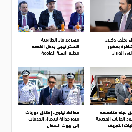
ء يكلّف وكلاء
مشروع ماء الطارمية
لشاغرة بحضور
الاستراتيجي يدخل الخدمة
س الوزراء
مطلع السنة القادمة
طلق لجنة متخصصة
محافظ نينوى: إطلاق دوريات
د الغابات القديمة
مرور جوالة لإيصال الخدمات
ات التجريف
إلى بيوت السكان