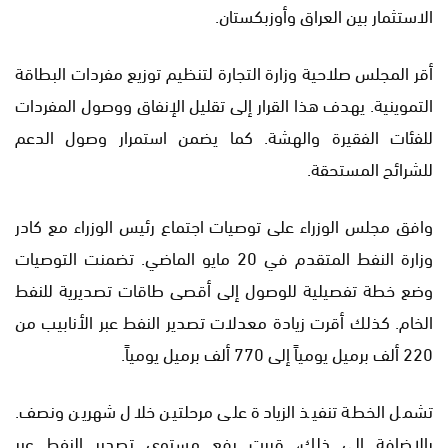
الاستثمار بين العراق وأوزبكستان.
أقر المجلس صلاحية وزارة التجارة لتنظيم توزيع مفردات البطاقة
التموينية. يهدف هذا القرار إلى تقليل الإنفاق ووصول المفردات
للفئات الفقيرة والهشة. كما يضمن استمرار وصول الدعم
للشرائح المستحقة.
وافق مجلس الوزراء على توصيات اجتماع رئيس الوزراء مع كادر
وزارة النفط المتقدم في 20 مايو الماضي. تضمنت التوصيات
وضع خطة تفصيلية للوصول إلى أقصى طاقات تصديرية للنفط
الخام. كذلك أقرت زيادة معدلات تصدير النفط عبر الأنابيب من
220 ألف برميل يومياً إلى 770 ألف برميل يومياً.
تشمل الخطة تنفيذ الزيادة على مرحلتين خلال شهرين ونصف.
بالإضافة إلى ذلك، قررت رفع مستوى تصدير النفط عبر