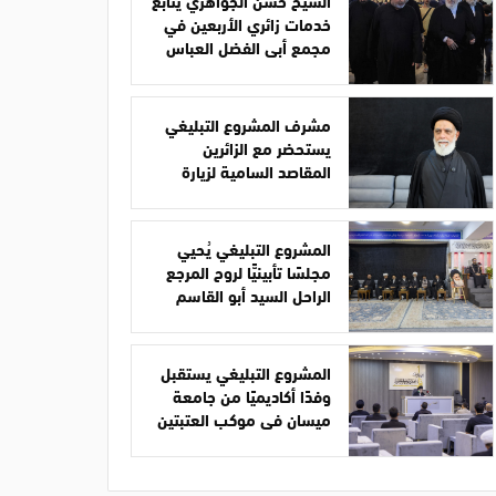
الشيخ حسن الجواهري يتابع
خدمات زائري الأربعين في
مجمع أبي الفضل العباس
مشرف المشروع التبليغي
يستحضر مع الزائرين
المقاصد السامية لزيارة
الأربعين
المشروع التبليغي يُحيي
مجلسًا تأبينيًّا لروح المرجع
الراحل السيد أبو القاسم
الخوئي
المشروع التبليغي يستقبل
وفدًا أكاديميًا من جامعة
ميسان في موكب العتبتين