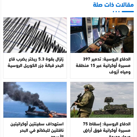
مقالات ذات صلة
الدفاع الروسية: تدمير 397
زلزال بقوة 5.3 ريختر يضرب قاع
مسيرة أوكرانية عبر 15 منطقة
البحر قبالة جزر الكوريل الروسية
ومياه آزوف
الدفاع الروسية: إسقاط 75
استهداف سفينتين أوكرانيتين
مسيرة أوكرانية فوق أراضٍ
ناقلتين للبضائع في البحر
وبحار عديدة
الأسود