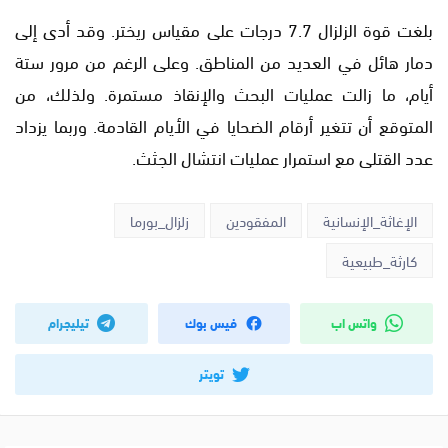
بلغت قوة الزلزال 7.7 درجات على مقياس ريختر. وقد أدى إلى
دمار هائل في العديد من المناطق. وعلى الرغم من مرور ستة
أيام، ما زالت عمليات البحث والإنقاذ مستمرة. ولذلك، من
المتوقع أن تتغير أرقام الضحايا في الأيام القادمة. وربما يزداد
عدد القتلى مع استمرار عمليات انتشال الجثث.
الإغاثة_الإنسانية
المفقودين
زلزال_بورما
كارثة_طبيعية
واتس اب
فيس بوك
تيليجرام
تويتر