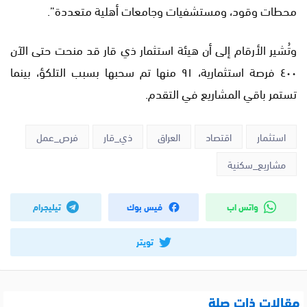
محطات وقود، ومستشفيات وجامعات أهلية متعددة”.
وتُشير الأرقام إلى أن هيئة استثمار ذي قار قد منحت حتى الآن
٤٠٠ فرصة استثمارية، ٩١ منها تم سحبها بسبب التلكؤ، بينما
تستمر باقي المشاريع في التقدم.
استثمار
اقتصاد
العراق
ذي_قار
فرص_عمل
مشاريع_سكنية
واتس اب
فيس بوك
تيليجرام
تويتر
مقالات ذات صلة