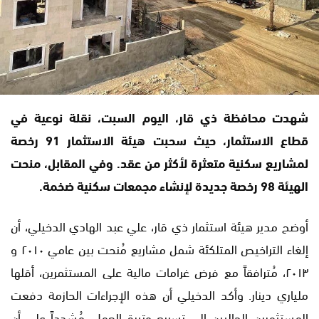
شهدت محافظة ذي قار، اليوم السبت، نقلة نوعية في
قطاع الاستثمار، حيث سحبت هيئة الاستثمار 91 رخصة
لمشاريع سكنية متعثرة لأكثر من عقد. وفي المقابل، منحت
الهيئة 98 رخصة جديدة لإنشاء مجمعات سكنية ضخمة.
أوضح مدير هيئة استثمار ذي قار، علي عبد الهادي الدخيلي، أن
إلغاء التراخيص المتلكئة شمل مشاريع مُنحت بين عامي ٢٠١٠ و
٢٠١٣، مُترافقاً مع فرض غرامات مالية على المستثمرين، أقلها
ملياري دينار. وأكد الدخيلي أن هذه الإجراءات الحازمة دفعت
المستثمرين الحاليين إلى تسريع وتيرة العمل، مُشدداً على أن