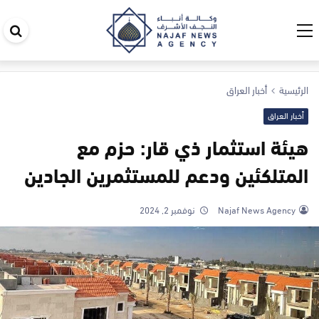
اب
في
ال
الرئيسية
أخبار العراق
أخبار العراق
هيئة استثمار ذي قار: حزم مع
المتلكئين ودعم للمستثمرين الجادين
Najaf News Agency
نوفمبر 2, 2024