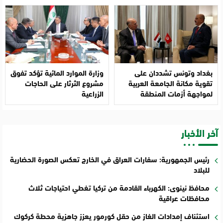
بغداد وتونس تشددان على
وزارة الموارد المائية تؤكد تفوق
تقوية مكانة الجامعة العربية
مشروع الثرثار على الحاجات
لمواجهة أزمات المنطقة
الزراعية
آخر الأخبار
رئيس الجمهورية: سفارات العراق في الخارج تعكس الصورة الحضارية
للبلاد
محافظ نينوى: الكهرباء القادمة من تركيا تغطي احتياجات ثلاث
محافظات عراقية
استئناف إمدادات الغاز من حقل كورمور يعزز جاهزية محطة كركوك