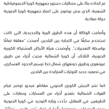
تم اتخاذه بناءً على متطلبات دستور جمهورية كوريا الديموقراطية
الشعبية، الذي ينص بوضوح على اعتبار جمهورية كوريا الجنوبية
دولة معادية.
وأضافت الوكالة أن هذه الطرق البرية والحديدية، التي كانت
تستخدم سابقًا في التجارة بين البلدين، أصبحت “مغلقة تمامًا
بواسطة التفجيرات”. وأوضحت هيئة الأركان المشتركة الكورية
الجنوبية، الثلاثاء، أن كوريا الشمالية فجرت أجزاء من طريق
غيونغوي وطريق دونغهاي شمال خط ترسيم الحدود العسكري،
في تصعيد جديد للتوترات المتزايدة بين البلدين.
كما نشر الجيش الكوري الجنوبي مقاطع فيديو توضح قيام
القوات الشمالية بتفجير أجزاء من المسارات وحفارات على
الطريقين. في المقابل، ندّدت وزارة التوحيد في كوريا الجنوبية
بهذه التصرفات، ووصفتها بأنها استفزاز “غير طبيعي تمامًا”،