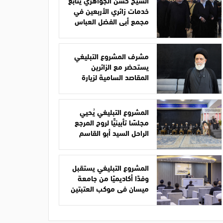
الشيخ حسن الجواهري يتابع
خدمات زائري الأربعين في
مجمع أبي الفضل العباس
مشرف المشروع التبليغي
يستحضر مع الزائرين
المقاصد السامية لزيارة
الأربعين
المشروع التبليغي يُحيي
مجلسًا تأبينيًّا لروح المرجع
الراحل السيد أبو القاسم
الخوئي
المشروع التبليغي يستقبل
وفدًا أكاديميًا من جامعة
ميسان في موكب العتبتين