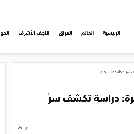
الرئيسية
العالم
العراق
النجف الأشرف
الحوز
شف سرّ مكافحة السكري
يرة: دراسة تكشف سرّ
131