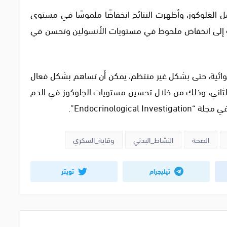
ر تحمل الغلوكوز، وأظهرت النتائج انخفاضًا ملموسًا في مستوى
افة إلى انخفاض ملحوظ في مستويات الأنسولين وتحسن في
لهوائية، حتى بشكل غير منتظم، يمكن أن تساهم بشكل فعال
الثاني، وذلك من خلال تحسين مستويات الجلوكوز في الدم
Endocrinolog”.
الصحة
النشاط_البدني
وقاية_السكري
تيليجرام
تويتر