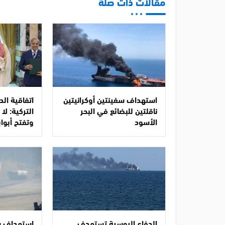
مقالات ذات صلة
استهداف سفينتين أوكرانيتين
اتفاقية ال
ناقلتين للبضائع في البحر
التركية: ل
الأسود
وتفتح أبواب
الدفاع الروسية تستهدف
استهداف س