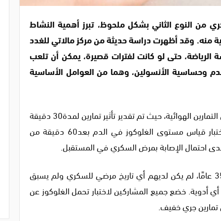
ري من النوع الثاني بشكل ملحوظ، تبرز أهمية النشاط
ية منه. وقد أظهرت دراسة حديثة من مركز مالاتي للغدد
سة الرياضة، حتى لو كانت لفترات قصيرة، يمكن أن تلعب
لدم وحساسية الأنسولين، وهما من العوامل الأساسية
تتناول هذه الدراسة الآثار الفورية لجلسة واحدة من التمارين الهوائية، حيث تم تقدير تأثير تمارين لمدة30 دقيقة
على استقلاب الغلوكوز. وقد استخدم الباحثون اختبار قياس مستوى الغلوكوز في الدم بعد60 دقيقة من
لى مدى احتمال الإصابة بمرض السكري في المستقبل.
تضمنت الدراسة32 شابًا تتراوح أعمارهم بين20 و35 عامًا، لم يكن لديهم أي تاريخ مرضي للسكري ولم يسبق
 أي أدوية. خضع جميع المشاركين لاختبار تحمل الغلوكوز عن