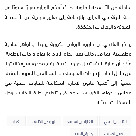
شاملة عن الأنشطة الملوثة، حيث تُقدّم الوزارة تقريرًا سنويًا عن
حالة البيئة في العراق، بالإضافة إلى تقارير شهرية عن الأنشطة
الملوثة والإجراءات المتخذة.
وذكر الفلاحي أن ظهور الروائح الكريهة يرتبط بظواهر مناخية
وطقسية، بما في ذلك تغير اتجاه الرياح وارتفاع درجات الرطوبة.
وأكد أن وزارة البيئة تبذل جهودًا كبيرة، رغم محدودية إمكانياتها،
من خلال اتخاذ الإجراءات القانونية ضد المخالفين للشروط البيئية،
مشيرًا إلى أهمية قانون الإدارة المتكاملة للنفايات الصلبة في
مجلس الدولة، الذي سيساعد في تنظيم إدارة النفايات وحل
المشكلات البيئية.
التلوث_البيئي
الغازات_السامة
الهواء_النظيف
بغداد
رائحة_الكبريت
وزارة_البيئة