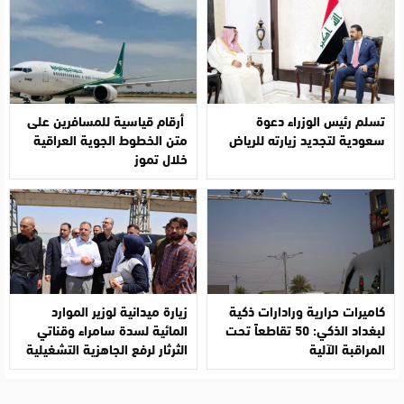
تسلم رئيس الوزراء دعوة
أرقام قياسية للمسافرين على
سعودية لتجديد زيارته للرياض
متن الخطوط الجوية العراقية
خلال تموز
كاميرات حرارية ورادارات ذكية
زيارة ميدانية لوزير الموارد
لبغداد الذكي: 50 تقاطعاً تحت
المائية لسدة سامراء وقناتي
المراقبة الآلية
الثرثار لرفع الجاهزية التشغيلية