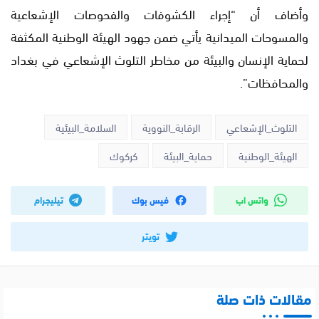
وأضاف أن “إجراء الكشوفات والفحوصات الإشعاعية
والمسوحات الميدانية يأتي ضمن جهود الهيئة الوطنية المكثفة
لحماية الإنسان والبيئة من مخاطر التلوث الإشعاعي في بغداد
والمحافظات”.
التلوث_الإشعاعي
الرقابة_النووية
السلامة_البيئية
الهيئة_الوطنية
حماية_البيئة
كركوك
واتس اب
فيس بوك
تيليجرام
تويتر
مقالات ذات صلة