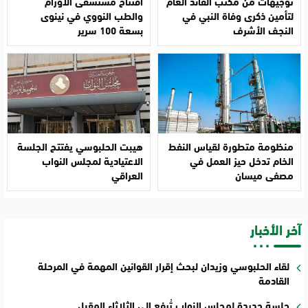
توجيهات من مكتب القائد العام
افتتاح مستشفى الأورام
لتأمين ذكرى وفاة النبي في
والطب النووي في نينوى
النجف الأشرف
بسعة 100 سرير
منظومة متطورة لقياس النفط
هيبت الحلبوسي يفتتح الجلسة
الخام تدخل حيز العمل في
الاعتيادية لمجلس النواب
مصفى ميسان
العراقي
آخر الأخبار
لقاء الحلبوسي وزيدان لبحث إقرار القوانين المهمة في المرحلة
القادمة
جلسة جديدة لمجلس النواب تُرفع إلى الثلاثاء المقبل