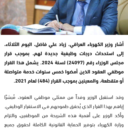
أشار وزير الكهرباء العراقي، زياد علي فاضل، اليوم الثلاثاء،
إلى استحداث درجات وظيفية جديدة لهم، بموجب قرار
مجلس الوزراء رقم (24097) لسنة 2024. يشمل هذا القرار
موظفي العقود الذين أمضوا خمس سنوات خدمة متواصلة
أو متقطعة، والمعينين بموجب القرار (484) لعام 2021.
وقد استقبل الوزير وفداً من ممثلي موظفي العقود، مُبشرًا
إياهم بهذا القرار الذي يُحقق طموحهم في الاستقرار الوظيفي.
وأكد الوزير على أهمية هذه الشريحة من الموظفين، والتزام
وزارة الكهرباء بتوفير الحماية القانونية الكاملة لحقوق جميع