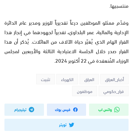
منتسبيها.
وقدّم ممثلو الموظفين درعاً تقديرياً للوزير ومدير عام الدائرة
الإدارية والمالية، عمر البلداوي، تقديراً لجهودهما في إنجاز هذا
القرار الهام الذي يُغيّر حياة الآلاف من العائلات. يُذكر أن هذا
القرار صدر خلال الجلسة الاعتيادية الثالثة والأربعين لمجلس
الوزراء، المُنعقدة في 22 أكتوبر 2024.
أخبار_العراق
العراق
الكهرباء
تثبيت
قرار_حكومي
موظفون
واتس اب
فيس بوك
تيليجرام
تويتر