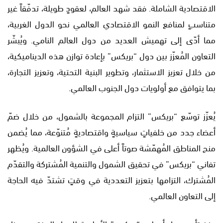
الاقتصادية الشاملة. فقد شهد العالم، لعقودٍ طويلة، تدفّقاً غير
متناسبٍ لمنافع النمو الاقتصادي العالمي نحو الدول الغربية،
مما أدّى إلى تهميش العديد من دول العالم النامي. ويُبشّر
التعاون المُعزّز بين دول “بريكس” بإعادة توازن هذه الديناميكية،
من خلال تعزيز الاستثمار، وتطوير البنية التحتية، وتعزيز التجارة،
بما يتوافق مع أولويات دول الجنوب العالمي.
يُعزّز توسّع “بريكس” التزام المجموعة بالشمول، من خلال ضمّ
أعضاء جدد من خلفياتٍ سياسيةٍ واقتصاديةٍ مُتنوّعة، مما يُضمن
منح المناطق المُهمّشة صوتاً أعلى في الشؤون العالمية. ويُظهر
تفاني “بريكس” في تحقيق الشمول والتنمية المُشتركة والتقدّم
المُشترك، التزامها بتعزيز التعددية في وقتٍ تشتدّ فيه الحاجة
إلى التعاون العالمي.