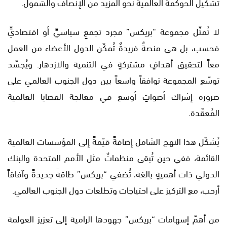
تشكيل الحوكمة العالمية نحو المزيد من الإنصاف والشمول.
لا تُمثّل مجموعة “بريكس” مجرد تجمعٍ سياسيٍّ أو اقتصاديٍّ
فحسب، بل هي منصةٌ فريدةٌ تُمكّن الدول الأعضاء من العمل
معاً لتحقيق أهدافٍ مشتركةٍ في التنمية والازدهار. ويُجسّد
توسّع المجموعة توافقاً واسعاً بين دول الجنوب العالمي على
ضرورة إشراك أصواتٍ أوسع في معالجة القضايا العالمية
المُعقّدة.
يُشكّل هذا النهج الشامل إضافةً قيّمةً إلى المؤسسات العالمية
القائمة، ففي حين تُبقى منظماتٌ مثل الأمم المتحدة والبنك
الدولي ذات أهميةٍ بالغة، تُضفي “بريكس” طاقةً جديدةً وآفاقاً
أرحب، مع التركيز على احتياجات وتطلعات دول الجنوب العالمي.
من أهمّ إسهامات “بريكس” جهودها الرامية إلى تعزيز العولمة