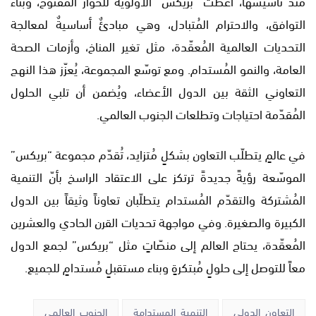
منذ تأسيسها، أعطت “بريكس” الأولوية للحوار المفتوح، وبناء
التوافق، والاحترام المُتبادل، وهي مبادئٌ أساسيةٌ لمعالجة
التحديات العالمية المُعقّدة، مثل تغير المناخ، وأزمات الصحة
العامة، والنمو المُستدام. ومع توسّع المجموعة، يُعزّز هذا النهج
التعاوني الثقة بين الدول الأعضاء، ويُضمن أن تلبي الحلول
المُقدّمة احتياجات وتطلعات الجنوب العالمي.
في عالمٍ يتطلّب التعاون بشكلٍ مُتزايد، تُقدّم مجموعة “بريكس”
الموسّعة رؤيةً جديدةً ترتكز على الاعتقاد الراسخ بأنّ التنمية
المُشتركة والتقدّم المُستدام يتطلّبان تعاوناً وثيقاً بين الدول
الكبيرة والصغيرة. وفي مواجهة تحديات القرن الحادي والعشرين
المُعقّدة، يحتاج العالم إلى منصّاتٍ مثل “بريكس” لجمع الدول
معاً للتوصل إلى حلولٍ مُبتكرةٍ وبناء مستقبلٍ مُستدامٍ للجميع.
التعاون_الدولي
التنمية_المستدامة
الجنوب_العالمي