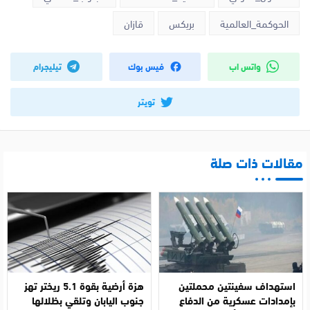
الحوكمة_العالمية
بريكس
قازان
واتس اب
فيس بوك
تيليجرام
تويتر
مقالات ذات صلة
استهداف سفينتين محملتين
هزة أرضية بقوة 5.1 ريختر تهز
بإمدادات عسكرية من الدفاع
جنوب اليابان وتلقي بظلالها