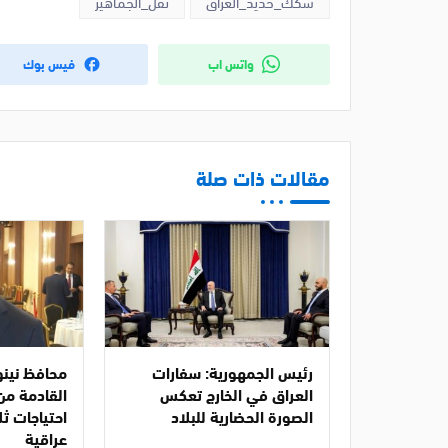
سكك_حديد_العراق
نقل_الجماهير
واتس اب
فيس بوك
مقالات ذات صلة
رئيس الجمهورية: سفارات
محافظ نينو
العراق في الخارج تعكس
القادمة من
الصورة الحضارية للبلاد
احتياجات ث
عراقية