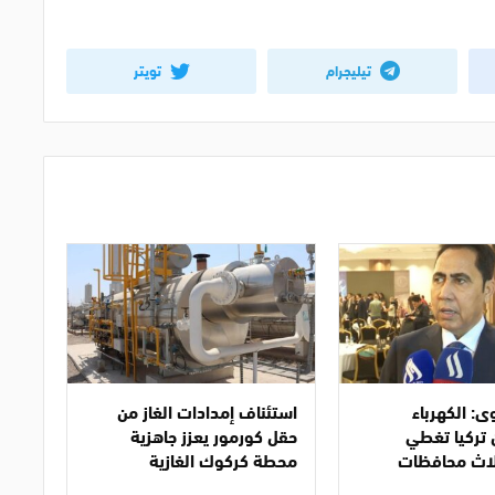
تيليجرام
تويتر
ى: الكهرباء
استئناف إمدادات الغاز من
 تركيا تغطي
حقل كورمور يعزز جاهزية
لاث محافظات
محطة كركوك الغازية