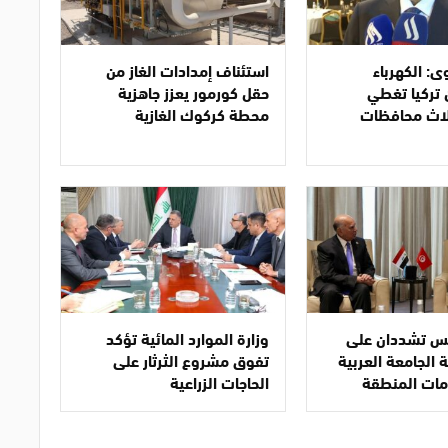
ى: الكهرباء
استئناف إمدادات الغاز من
 تركيا تغطي
حقل كورمور يعزز جاهزية
لاث محافظات
محطة كركوك الغازية
نس تشددان على
وزارة الموارد المائية تؤكد
 الجامعة العربية
تفوق مشروع الثرثار على
مات المنطقة
الحاجات الزراعية