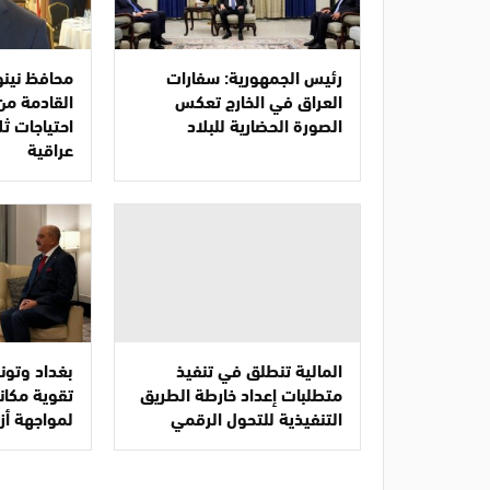
رئيس الجمهورية: سفارات
محافظ نينو
العراق في الخارج تعكس
القادمة من
الصورة الحضارية للبلاد
احتياجات ث
عراقية
المالية تنطلق في تنفيذ
بغداد وتو
متطلبات إعداد خارطة الطريق
تقوية مكانة
التنفيذية للتحول الرقمي
لمواجهة أز