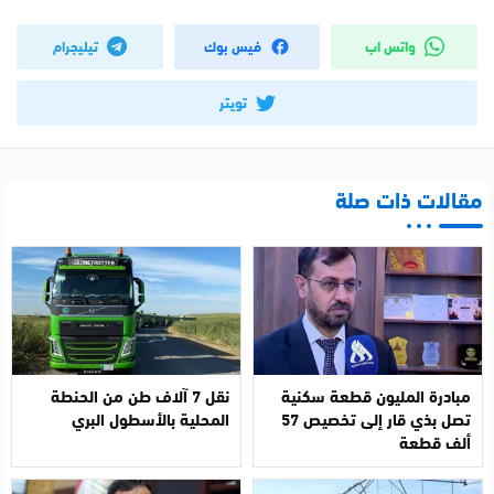
واتس اب
فيس بوك
تيليجرام
تويتر
مقالات ذات صلة
مبادرة المليون قطعة سكنية
نقل 7 آلاف طن من الحنطة
تصل بذي قار إلى تخصيص 57
المحلية بالأسطول البري
ألف قطعة