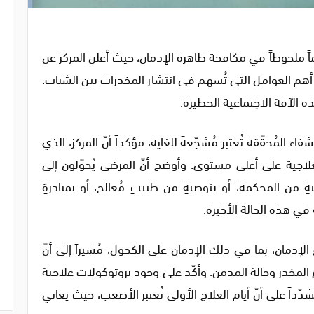
 ملحوظاً في مكافحة ظاهرة الإدمان، حيث أعلن المركز عن
مُسلّطاً الضوء على أهم العوامل التي تُسهم في انتشار المخدرات بين الشباب.
ه الآفة الاجتماعية الخطيرة.
اء المُحقّقة تُعتبر مُشجّعةً للغاية، مؤكداً أنّ المركز، الذي
ماته العلاجية على أعلى مستوى. وأوضح أنّ المرضى يُحوّلون إلى
ةٍ من المحكمة، أو بتوصيةٍ من طبيبٍ مُعالج، أو بمبادرةٍ
في هذه الحالة الأخيرة.
اع الإدمان، بما في ذلك الإدمان على الكحول، مُشيراً إلى أنّ
1 إلى 30 يوماً، بحسب نوع المخدر وحالة المدمن. وأكّد على وجود بروتوكولات علاجية
شدّداً على أنّ أيام العلاج الأولى تُعتبر الأصعب، حيث يعاني