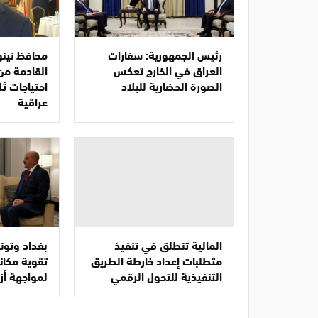
رئيس الجمهورية: سفارات
محافظ نينو
العراق في الخارج تعكس
القادمة من
الصورة الحضارية للبلاد
احتياجات ث
عراقية
المالية تنطلق في تنفيذ
بغداد وتو
متطلبات إعداد خارطة الطريق
تقوية مكانة
التنفيذية للتحول الرقمي
لمواجهة أز