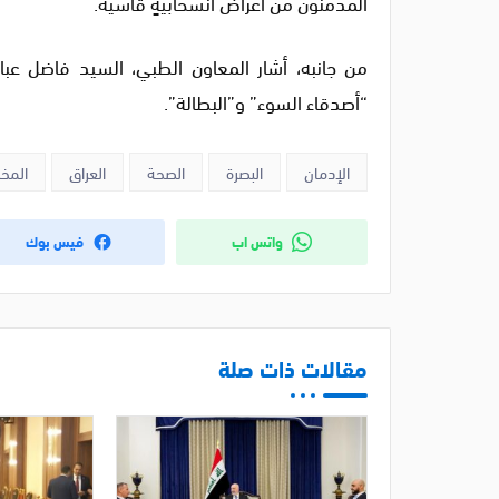
المدمنون من أعراض انسحابيةٍ قاسية.
من جانبه، أشار المعاون الطبي، السيد فاضل عباس
“أصدقاء السوء” و”البطالة”.
الإدمان
البصرة
الصحة
العراق
المخ
واتس اب
فيس بوك
مقالات ذات صلة