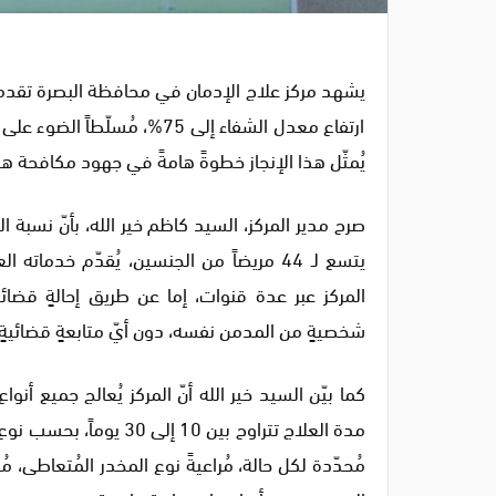
يشهد مركز علاج الإدمان في محافظة البصرة تقدماً
ارتفاع معدل الشفاء إلى 75%، 
يُمثّل هذا الإنجاز خطوةً هامةً في جهود مكافحة هذ
صرح مدير المركز، السيد كاظم خير الله، بأنّ نسبة الشف
يتسع لـ 44 مريضاً من الجنسين، يُقدّم خد
المركز عبر عدة قنوات، إما عن طريق إحالةٍ قضائي
شخصيةٍ من المدمن نفسه، دون أيّ متابعةٍ قضائيةٍ 
كما بيّن السيد خير الله أنّ المركز يُعالج جميع أنو
مدة العلاج تتراوح بين 0
مُحدّدة لكل حالة، مُراعيةً نوع المخدر المُتعاطى، مُ