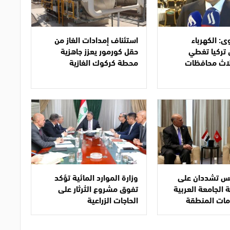
ى: الكهرباء
استئناف إمدادات الغاز من
 تركيا تغطي
حقل كورمور يعزز جاهزية
لاث محافظات
محطة كركوك الغازية
نس تشددان على
وزارة الموارد المائية تؤكد
 الجامعة العربية
تفوق مشروع الثرثار على
مات المنطقة
الحاجات الزراعية