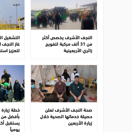
النجف الأشرف يخصص أكثر
التشغيل ال
من 31 ألف مركبة لتفويج
غاز النجف 
زائري الأربعينية
لتعزيز استق
صحة النجف الأشرف تعلن
خطة زيارة ا
حصيلة خدماتها الصحية خلال
بأفضل من 
زيارة الأربعين
يومياً