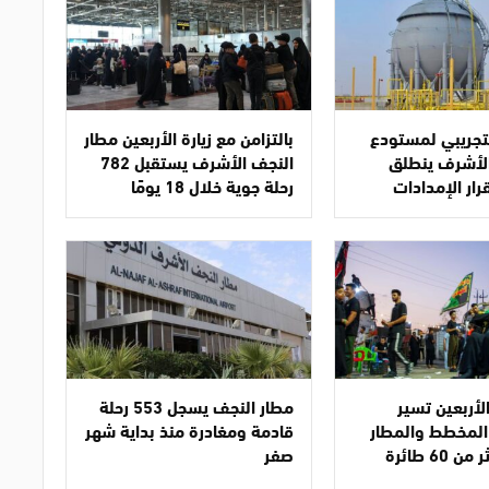
تجريبي لمستودع
بالتزامن مع زيارة الأربعين مطار
الأشرف ينطلق
النجف الأشرف يستقبل 782
رار الإمدادات
رحلة جوية خلال 18 يومًا
لأربعين تسير
مطار النجف يسجل 553 رحلة
المخطط والمطار
قادمة ومغادرة منذ بداية شهر
يستقبل أكثر من 60 طائرة
صفر