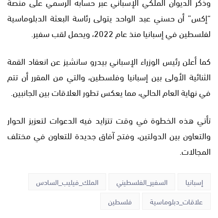
وذكر الديوان الملكي الإسباني عبر حسابه الرسمي على منصة
“إكس” أن حسني عبد الواحد يتولى رئاسة البعثة الدبلوماسية
لفلسطين في إسبانيا منذ عام 2022، ويحمل لقب سفير.
كما أعلن رئيس الوزراء الإسباني بيدرو سانشيز عن انعقاد القمة
الثنائية الأولى بين إسبانيا وفلسطين، والتي من المقرر أن تتم
في نهاية العام الحالي، مما يعكس تطور العلاقات بين الجانبين.
تأتي هذه الخطوة في وقت تتزايد فيه الدعوات لتعزيز الحوار
والتعاون بين الدولتين، وفتح آفاق جديدة للتعاون في مختلف
المجالات.
إسبانيا
السفير_الفلسطيني
الملك_فيليب_السادس
علاقات_دبلوماسية
فلسطين