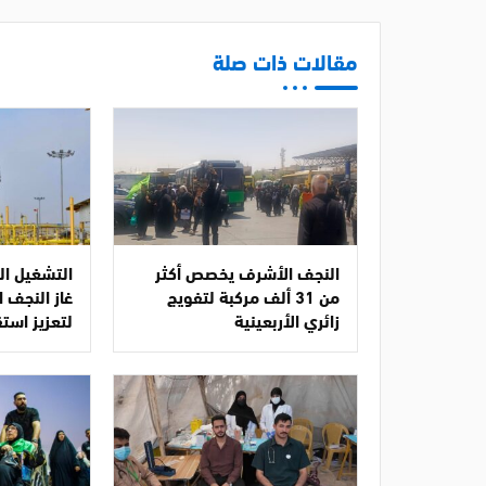
مقالات ذات صلة
النجف الأشرف يخصص أكثر
التشغيل ال
من 31 ألف مركبة لتفويج
غاز النجف 
زائري الأربعينية
لتعزيز استق