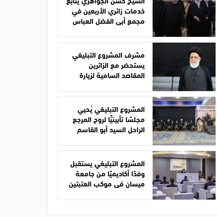
الشيخ حسن الجواهري يتابع
خدمات زائري الأربعين في
مجمع أبي الفضل العباس
مشرف المشروع التبليغي
يستحضر مع الزائرين
المقاصد السامية لزيارة
الأربعين
المشروع التبليغي يُحيي
مجلسًا تأبينيًّا لروح المرجع
الراحل السيد أبو القاسم
الخوئي
المشروع التبليغي يستقبل
وفدًا أكاديميًا من جامعة
ميسان في موكب العتبتين