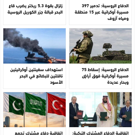
الدفاع الروسية: تدمير 397
زلزال بقوة 5.3 ريختر يضرب قاع
مسيرة أوكرانية عبر 15 منطقة
البحر قبالة جزر الكوريل الروسية
ومياه آزوف
الدفاع الروسية: إسقاط 75
استهداف سفينتين أوكرانيتين
مسيرة أوكرانية فوق أراضٍ
ناقلتين للبضائع في البحر
وبحار عديدة
الأسود
اتفاقية الدفاع المشترك التركية:
اتفاقية دفاع مشترك تجمع