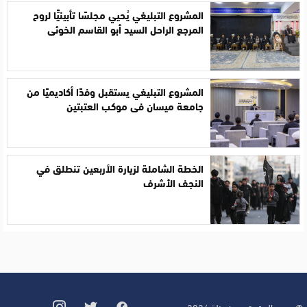
المشروع التبليغي يُحيي مجلسًا تأبينيًّا لروح
المرجع الراحل السيد أبو القاسم الخوئي
المشروع التبليغي يستقبل وفدًا أكاديميًا من
جامعة ميسان في موكب العتبتين
الخطة الشاملة لزيارة الأربعين تنطلق في
النجف الأشرف