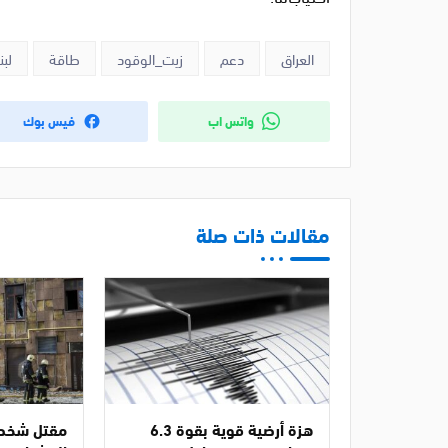
العراق
دعم
زيت_الوقود
طاقة
لبن
واتس اب
فيس بوك
مقالات ذات صلة
هزة أرضية قوية بقوة 6.3
مقتل شخصي