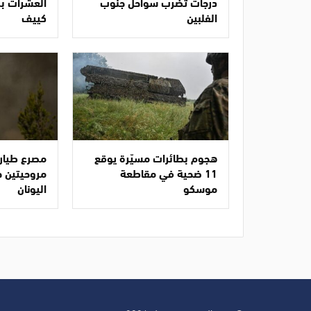
درجات تضرب سواحل جنوب
العشرات ب
الفلبين
كييف
هجوم بطائرات مسيّرة يوقع
مصرع طياري
11 ضحية في مقاطعة
مروحيتين خ
موسكو
اليونان