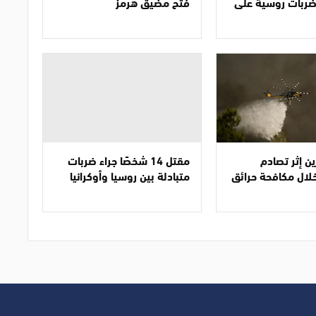
ضربات روسية على
فتح مضيق هرمز
ن إثر تصادم
مقتل 14 شخصًا جراء ضربات
لال مكافحة حرائق
متبادلة بين روسيا وأوكرانيا