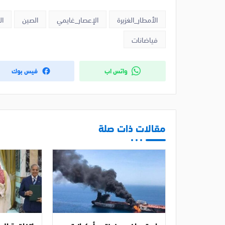
الأمطار_الغزيرة
الإعصار_غايمي
الصين
ال
فياضانات
واتس اب
فيس بوك
مقالات ذات صلة