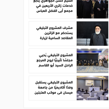
الشيخ حسن الجواهري يتابع
خدمات زائري الأربعين في
مجمع أبي الفضل العباس
مشرف المشروع التبليغي
يستحضر مع الزائرين
المقاصد السامية لزيارة
الأربعين
المشروع التبليغي يُحيي
مجلسًا تأبينيًّا لروح المرجع
الراحل السيد أبو القاسم
الخوئي
المشروع التبليغي يستقبل
وفدًا أكاديميًا من جامعة
ميسان في موكب العتبتين