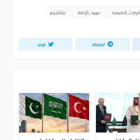
كوارث_الطبيعية
جهود_الإنقاذ
زيكتشينغ
تيليجرام
تويتر