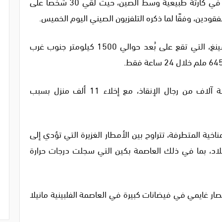
تسببت الأمطار الغزيرة الناجمة عن الإعصار غايمي في كارثة طبيعية وسط الصين، حيث لقي 30 شخصًا على
وكشفت وكالة الأنباء “شينخوا” أن منطقة زيكتشينغ، التي تقع على بُعد حوالي 1500 كيلومتر جنوب غرب
السلطات استجابت بسرعة بإرسال أكثر من خمسة آلاف من رجال الإنقاذ، مع إخلاء 11 ألف منزل بسبب
ة المتطرفة، تتراوح بين الأمطار الغزيرة التي تؤدي إلى
اد، بما في ذلك العاصمة بكين التي سجلت درجات حرارة
ار غايمي في فيضانات كبيرة في العاصمة الفلبينية مانيلا