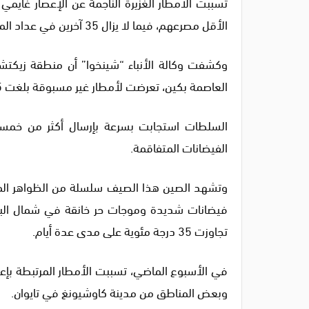
الأقل مصرعهم، فيما لا يزال 35 آخرين في عداد المفقودين، وفقًا لما ذكره التلفزيون الصيني اليوم الخميس.
العاصمة بكين، تعرضت لأمطار غير مسبوقة بلغت 645 ملم خلال 24 ساعة فقط.
الفيضانات المتفاقمة.
وتشهد الصين هذا الصيف سلسلة من الظواهر المناخي
فيضانات شديدة وموجات حر خانقة في شمال البل
تجاوزت 35 درجة مئوية على مدى عدة أيام.
في الأسبوع الماضي، تسببت الأمطار المرتبطة بإعص
وبعض المناطق من مدينة كاوشيونغ في تايوان.