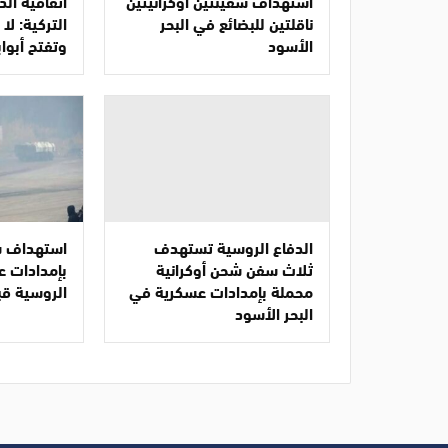
استهداف سفينتين أوكرانيتين
اتفاقية ال
ناقلتين للبضائع في البحر
التركية: ل
الأسود
وتفتح أبواب
الدفاع الروسية تستهدف
استهداف س
ثلاث سفن شحن أوكرانية
بإمدادات ع
محملة بإمدادات عسكرية في
الروسية قب
البحر الأسود