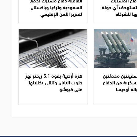
دفاع المشترك
اتفاقية دفاع مشترك تجمع
ا تستهدف أي دولة
السعودية وتركيا وباكستان
ها للشركاء
لتعزيز الأمن الإقليمي
فينتين محملتين
هزة أرضية بقوة 5.1 ريختر تهز
سكرية من الدفاع
جنوب اليابان وتلقي بظلالها
الة أوديسا
على كيوشو