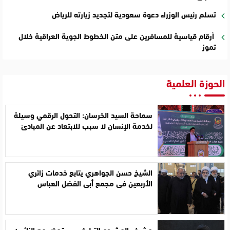
تسلم رئيس الوزراء دعوة سعودية لتجديد زيارته للرياض
أرقام قياسية للمسافرين على متن الخطوط الجوية العراقية خلال
تموز
الحوزة العلمية
سماحة السيد الخرسان: التحول الرقمي وسيلة
لخدمة الإنسان لا سبب للابتعاد عن المبادئ
الشيخ حسن الجواهري يتابع خدمات زائري
الأربعين في مجمع أبي الفضل العباس
مشرف المشروع التبليغي يستحضر مع الزائرين