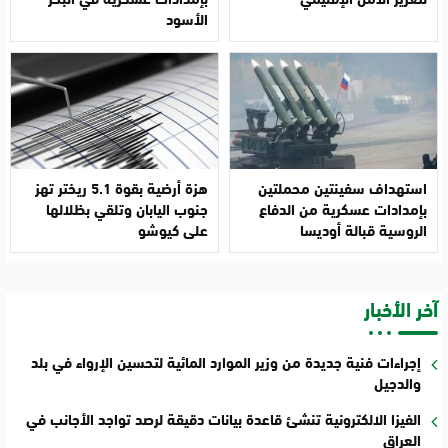
الأسود
استهداف سفينتين محملتين
هزة أرضية بقوة 5.1 ريختر تهز
بإمدادات عسكرية من الدفاع
جنوب اليابان وتلقي بظلالها
الروسية قبالة أوديسا
على كيوشو
آخر الأخبار
إجراءات فنية جديدة من وزير الموارد المائية لتحسين الإرواء في بلد
والدجيل
الفيزا الالكترونية تنشئ قاعدة بيانات دقيقة لرصد تواجد الأجانب في
العراق