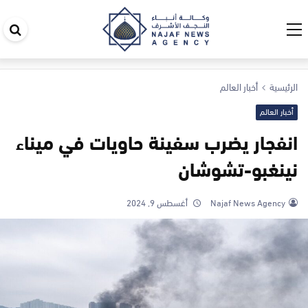
اب
في
ال
الرئيسية
أخبار العالم
أخبار العالم
انفجار يضرب سفينة حاويات في ميناء
نينغبو-تشوشان
Najaf News Agency
أغسطس 9, 2024