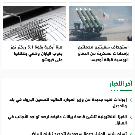
استهداف سفينتين محملتين
هزة أرضية بقوة 5.1 ريختر تهز
بإمدادات عسكرية من الدفاع
جنوب اليابان وتلقي بظلالها
الروسية قبالة أوديسا
على كيوشو
آخر الأخبار
إجراءات فنية جديدة من وزير الموارد المائية لتحسين الإرواء في بلد
والدجيل
الفيزا الالكترونية تنشئ قاعدة بيانات دقيقة لرصد تواجد الأجانب في
العراق
تسلم رئيس الوزراء دعوة سعودية لتجديد زيارته للرياض